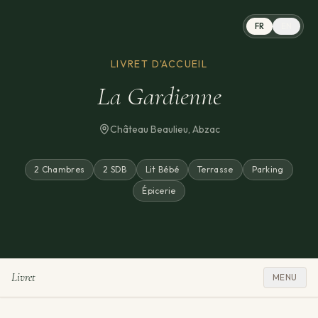
FR
EN
LIVRET D'ACCUEIL
La Gardienne
Château Beaulieu, Abzac
2 Chambres
2 SDB
Lit Bébé
Terrasse
Parking
Épicerie
Livret
MENU