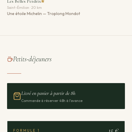
Les Belles Perdrix
Saint-Émilion · 20 km
Une étoile Michelin — Troplong Mondot
Petits-déjeuners
Livré en panier à partir de 8h
Commande à réserver 48h à l'avance
15 €
FORMULE
1