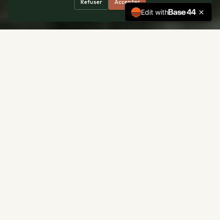
Refuser
Accepter
Edit with
Une maison indépendante au cœur du domaine, où le
design rencontre la nature. Deux chambres élégantes,
des espaces de vie lumineux et un jardin privatif qui
ouvre sur la campagne.
La Gardienne offre une indépendance totale tout en
bénéficiant du cadre exceptionnel du Domaine Beaulieu.
Idéale pour un couple, une famille ou un petit groupe
d'amis.
Idéalement située entre Saint-Émilion et Libourne, La